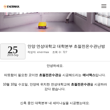
메뉴 건너뛰기
안양 연성대학교 대학본부 초절전온수관난방
25
작성자:
enermax
조회 수: 727
2019-Sep
안녕하세요.
따뜻함이 필요한 곳이면
초절전온수관
을 시공해드리는
에너맥스
입니다.
10월 10일 수요일, 안양에 위치한 연성대학교에
초절전온수관
을 시공하러
갔다 왔습니다.
신축 중인 대학본부 내 세미나실을 시공했는데요.