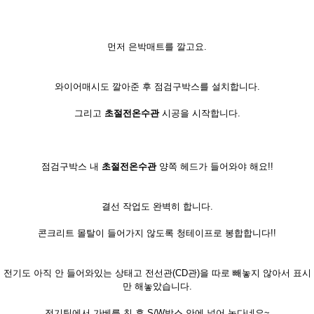
먼저 은박매트를 깔고요.
와이어매시도 깔아준 후 점검구박스를 설치합니다.
그리고
초절전온수관
시공을 시작합니다.
점검구박스 내
초절전온수관
양쪽 헤드가 들어와야 해요!!
결선 작업도 완벽히 합니다.
콘크리트 몰탈이 들어가지 않도록 청테이프로 봉합합니다!!
전기도 아직 안 들어와있는 상태고 전선관(CD관)을 따로 빼놓지 않아서 표시
만 해놓았습니다.
전기팀에서 가베를 친 후 S/W박스 안에 넣어 논다네요~