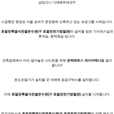
남았으니 기대해주세요!!!
시공했던 현장은 서울 송파구 문정동에 신축하고 있는 보성그룹 사옥입니다.
초절전축열식전열온수관(구 초절전전기방열관)
이 설치될 방은 기사대기실과
휴게실, 용역원실 입니다.
건축업체에서 미리 깔아놓은 스티로폼 위에
은박매트
와
와이어매시
를 깔아
줍니다!
온도조절기가 설치될 곳 아래에 점검구박스를 설치합니다.
이제
초절전축열식전열온수관(구 초절전전기방열관)
설치를 시작합니다.
점검구박스에
초절전축열식전열온수관(구 초절전전기방열관)
의 양쪽 헤드가