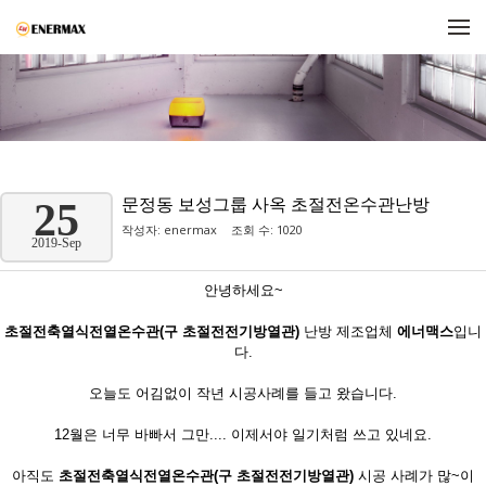
메뉴 건너뛰기
문정동 보성그룹 사옥 초절전온수관난방
25
작성자:
enermax
조회 수: 1020
2019-Sep
안녕하세요~
초절전축열식전열온수관(구 초절전전기방열관)
난방 제조업체
에너맥스
입니
다.
오늘도 어김없이 작년 시공사례를 들고 왔습니다.
12월은 너무 바빠서 그만.... 이제서야 일기처럼 쓰고 있네요.
아직도
초절전축열식전열온수관(구 초절전전기방열관)
시공 사례가 많~이