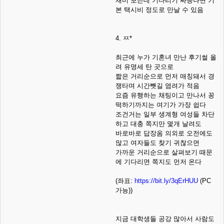
재미 보는데 기다리기 짜증나면 기
본 택시비 정도로 만날 수 있음
4. ㅉ*
최근에 누가 기혼녀 만난 후기썰 올
려 유명세 탄 곳으로
짧은 거리순으로 먼저 매칭돼서 경
쟁타며 시간뺏길 염려가 적음
요즘 유행하는 채팅이고 만나서 꽁
떡하기까지는 여기가 가장 쉽다
조건거는 일부 생계형 여성들 차단
하고 대충 쪽지만 몇개 날려도
바로바로 답장옴 의외로 오전에도
많고 여자들도 찾기 귀찮으면
가까운 거리순으로 살펴보기 때문
에 기다리면 쪽지도 먼저 온다
(좌표:
https://bit.ly/3qErHUU
(PC
가능))
지금 대학생들 공강 많아서 사람도