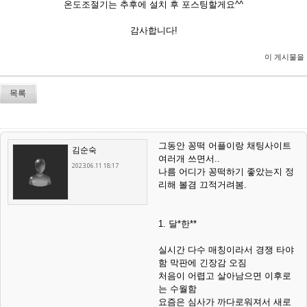
온도조절기는 추후에 설치 후 포스팅할게요^^
감사합니다!
이 게시물을
목록
그동안 꽁떡 어플이랑 채팅사이트
김순숙
여러개 쓰면서..
2023.06.11 18:17
나름 어디가 꽁떡하기 좋았는지 정
리해 볼겸 끄적거려봄.
1. 달*한**
실시간 다수 매칭이라서 경쟁 타야
함 막판에 긴장감 오짐
처음이 어렵고 살아남으면 이후로
는 수월함
요즘은 심사가 까다로워져서 새로