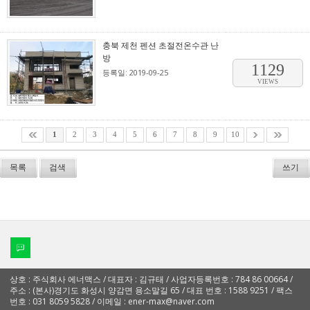
충북 제천 펜션 초절전온수관 난
방
1129
등록일: 2019-09-25
VIEWS
1
2
3
4
5
6
7
8
9
10
목록
검색
쓰기
상호 : 주식회사 에너맥스 / 대표자 : 김규태 / 사업자등록번호 : 784 86 00664 /
주소 : (본사)경기도 화성시 양감면 용소말길 65 / 대표 번호 : 1588 9251 / 팩스
번호 : 031 8059 5828 / 이메일 : ener-max@naver.com