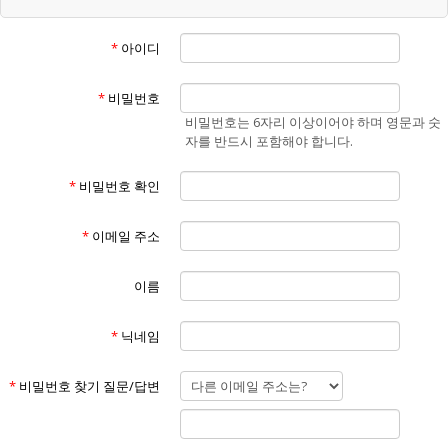
“회원”이라 함은 "홈페이지"에 개인정보를 제공하여 회원등록을 한 자로
서, "홈페이지"의 정보를 지속적으로 제공받으며 "홈페이지"가 제공하는
*
아이디
서비스를 계속적으로 이용할 수 있는 자를 말합니다.
④
“비회원”이라 함은 회원에 가입하지 않고 "홈페이지"가 제공하는 서비스
*
비밀번호
를 이용하는 자를 말합니다.
비밀번호는 6자리 이상이어야 하며 영문과 숫
⑤
자를 반드시 포함해야 합니다.
“게시물”이라 함은 회원이 홈페이지를 이용함에 있어서 홈페이지에 게시
한 부호,문자,음성,음향,화상,동영상 등의 정보 형태의 글,사진,동영상 및
*
비밀번호 확인
각종 파일과 링크 등을 의미합니다.
제3조 (약관의 효력 및 변경)
①
*
이메일 주소
본 약관은 "홈페이지"의 서비스 화면(www.에너맥스.com)에 게시하거나
이용자에게 공지함으로써 효력이 발생합니다.
②
이름
홈페이지는 불가피한 여건이나 사정이 있을 경우 약관을 변경할 수 있으
며 변경할 경우, 적용일자 및 개정사유를 명시하여 현행약관과 함께 "홈페
*
닉네임
이지"의 초기화면에 7일 이전부터 적용일자 전까지 공지합니다. 단, 회원
에게 불리한 약관의 개정인 경우에는 공지 외에 회사가 부여한 이메일 주
소로(회원이 "홈페이지"에 제출한 전자우편 주소) 개정약관을 발송하여
*
비밀번호 찾기 질문/답변
통지해야 합니다.
③
"홈페이지"가 전항에 따라 개정약관을 공지 또는 통지 하면서 회원에게 7