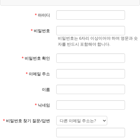
“회원”이라 함은 "홈페이지"에 개인정보를 제공하여 회원등록을 한 자로
서, "홈페이지"의 정보를 지속적으로 제공받으며 "홈페이지"가 제공하는
*
아이디
서비스를 계속적으로 이용할 수 있는 자를 말합니다.
④
“비회원”이라 함은 회원에 가입하지 않고 "홈페이지"가 제공하는 서비스
*
비밀번호
를 이용하는 자를 말합니다.
비밀번호는 6자리 이상이어야 하며 영문과 숫
⑤
자를 반드시 포함해야 합니다.
“게시물”이라 함은 회원이 홈페이지를 이용함에 있어서 홈페이지에 게시
한 부호,문자,음성,음향,화상,동영상 등의 정보 형태의 글,사진,동영상 및
*
비밀번호 확인
각종 파일과 링크 등을 의미합니다.
제3조 (약관의 효력 및 변경)
①
*
이메일 주소
본 약관은 "홈페이지"의 서비스 화면(www.에너맥스.com)에 게시하거나
이용자에게 공지함으로써 효력이 발생합니다.
②
이름
홈페이지는 불가피한 여건이나 사정이 있을 경우 약관을 변경할 수 있으
며 변경할 경우, 적용일자 및 개정사유를 명시하여 현행약관과 함께 "홈페
*
닉네임
이지"의 초기화면에 7일 이전부터 적용일자 전까지 공지합니다. 단, 회원
에게 불리한 약관의 개정인 경우에는 공지 외에 회사가 부여한 이메일 주
소로(회원이 "홈페이지"에 제출한 전자우편 주소) 개정약관을 발송하여
*
비밀번호 찾기 질문/답변
통지해야 합니다.
③
"홈페이지"가 전항에 따라 개정약관을 공지 또는 통지 하면서 회원에게 7