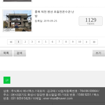
충북 제천 펜션 초절전온수관 난
방
1129
등록일: 2019-09-25
VIEWS
1
2
3
4
5
6
7
8
9
10
목록
검색
쓰기
상호 : 주식회사 에너맥스 / 대표자 : 김규태 / 사업자등록번호 : 784 86 00664 /
주소 : (본사)경기도 화성시 양감면 용소말길 65 / 대표 번호 : 1588 9251 / 팩스
번호 : 031 8059 5828 / 이메일 : ener-max@naver.com