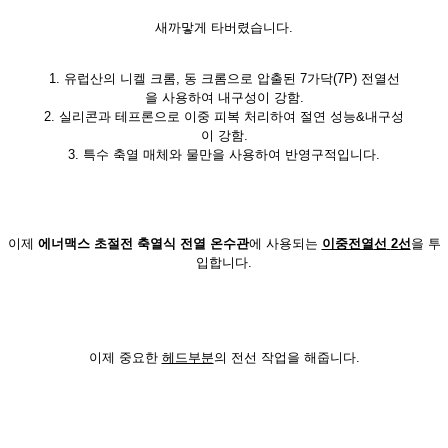
새까맣게 타버렸습니다.
1. 유럽산의 니켈 크롬, 동 크롬으로 압출된 7가닥(7P) 전열선
을 사용하여 내구성이 강함.
2. 실리콘과 테프론으로 이중 피복 처리하여 절연 성능&내구성
이 강함.
3. 특수 축열 매체와 물만을 사용하여 반영구적입니다.
이제
에너맥스
초절전 축열식 전열 온수관
에 사용되는
이중전열
선
2선
을 투
입합니다.
이제 중요한
헤드부분
의 전선 작업을 해줍니다.