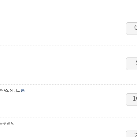
S, 에너...
1
수관 난...