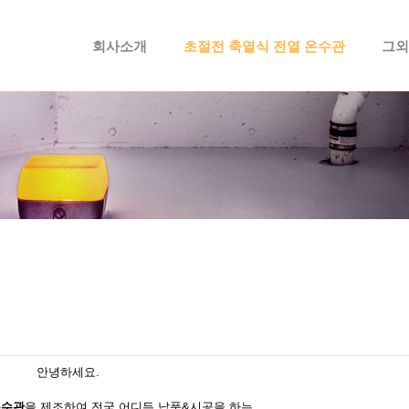
메뉴 건너뛰기
회사소개
초절전 축열식 전열 온수관
그외
안녕하세요.
온수관
을 제조하여 전국 어디든 납품&시공을 하는