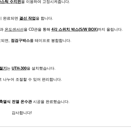
라스틱
수지핀
을 이용하여 고정시켜줍니다.
이 완료되면
결선 작업
을 합니다.
과
온도센서선
을 CD관을 통해
4각 스위치 박스(S/W BOX)
까지 올립니다.
료되면,
점검구박스
를 테이프로 봉합합니다.
절기
는
UTH-300
을 설치했습니다.
로 나누어 조절할 수 있어 편리합니다.
축열식 전열 온수관
시공을 완료했습니다.
감사합니다!