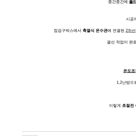
중간중간에
플
시공
점검구박스에서
축열식 온수관
에 연결된
2차
선
결선 작업이 완
온도조
1,2난방으
이렇게
초절전 