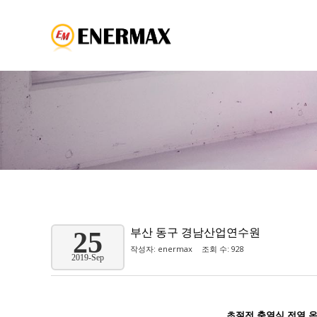
부산 동구 경남산업연수원
25
작성자:
enermax
조회 수: 928
2019-Sep
초절전 축열식 전열 