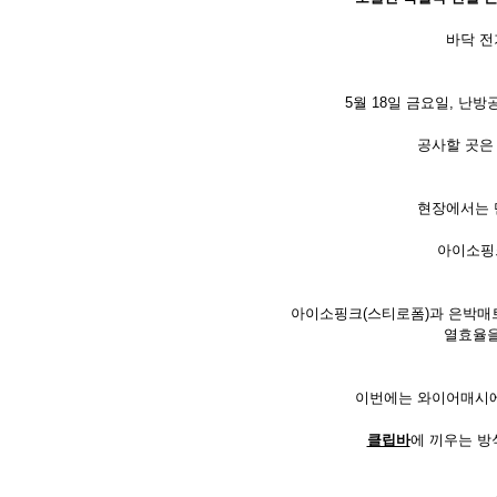
바닥 전
5월 18일 금요일, 난
공사할 곳은
현장에서는
아이소핑
아이소핑크(스티로폼)과 은박매
열효율을
이번에는 와이어매시에
클립바
에 끼우는 방