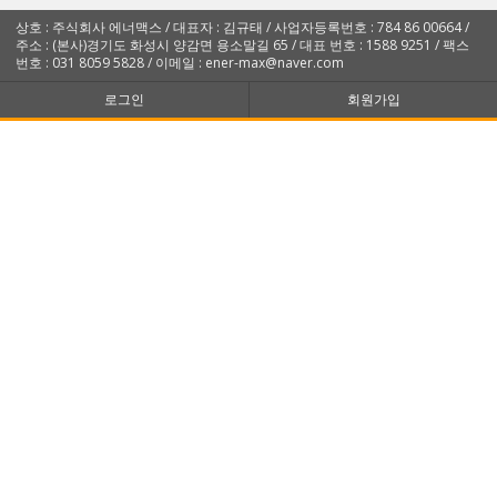
상호 : 주식회사 에너맥스 / 대표자 : 김규태 / 사업자등록번호 : 784 86 00664 /
주소 : (본사)경기도 화성시 양감면 용소말길 65 / 대표 번호 : 1588 9251 / 팩스
번호 : 031 8059 5828 / 이메일 : ener-max@naver.com
로그인
회원가입