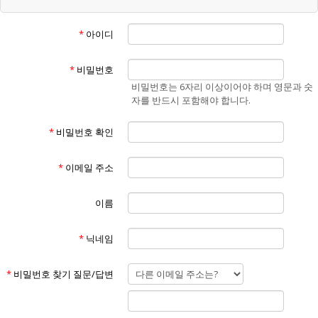
“회원”이라 함은 "홈페이지"에 개인정보를 제공하여 회원등록을 한 자로
서, "홈페이지"의 정보를 지속적으로 제공받으며 "홈페이지"가 제공하는
*
아이디
서비스를 계속적으로 이용할 수 있는 자를 말합니다.
④
“비회원”이라 함은 회원에 가입하지 않고 "홈페이지"가 제공하는 서비스
*
비밀번호
를 이용하는 자를 말합니다.
비밀번호는 6자리 이상이어야 하며 영문과 숫
⑤
자를 반드시 포함해야 합니다.
“게시물”이라 함은 회원이 홈페이지를 이용함에 있어서 홈페이지에 게시
한 부호,문자,음성,음향,화상,동영상 등의 정보 형태의 글,사진,동영상 및
*
비밀번호 확인
각종 파일과 링크 등을 의미합니다.
제3조 (약관의 효력 및 변경)
①
*
이메일 주소
본 약관은 "홈페이지"의 서비스 화면(www.에너맥스.com)에 게시하거나
이용자에게 공지함으로써 효력이 발생합니다.
②
이름
홈페이지는 불가피한 여건이나 사정이 있을 경우 약관을 변경할 수 있으
며 변경할 경우, 적용일자 및 개정사유를 명시하여 현행약관과 함께 "홈페
*
닉네임
이지"의 초기화면에 7일 이전부터 적용일자 전까지 공지합니다. 단, 회원
에게 불리한 약관의 개정인 경우에는 공지 외에 회사가 부여한 이메일 주
소로(회원이 "홈페이지"에 제출한 전자우편 주소) 개정약관을 발송하여
*
비밀번호 찾기 질문/답변
통지해야 합니다.
③
"홈페이지"가 전항에 따라 개정약관을 공지 또는 통지 하면서 회원에게 7