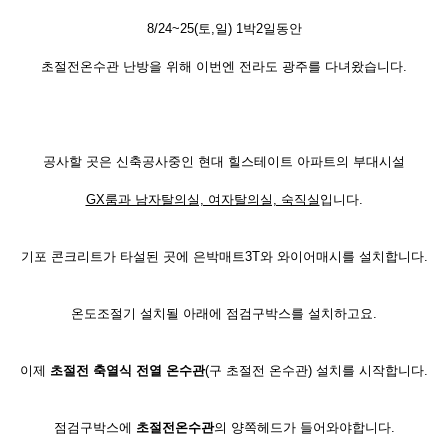
8/24~25(토,일) 1박2일동안
초절전온수관 난방을 위해 이번엔 전라도 광주를 다녀왔습니다.
공사할 곳은 신축공사중인 현대 힐스테이트 아파트의 부대시설
GX룸과 남자탈의실, 여자탈의실, 숙직실
입니다.
기포 콘크리트가 타설된 곳에 은박매트3T와 와이어매시를 설치합니다.
온도조절기 설치될 아래에 점검구박스를 설치하고요.
이제
초절전 축열식 전열 온수관
(구 초절전 온수관) 설치를 시작합니다.
점검구박스에
초절전온수관
의 양쪽헤드가 들어와야합니다.