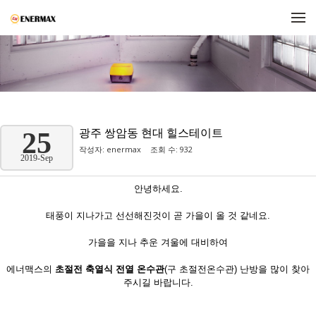
메뉴 건너뛰기
광주 쌍암동 현대 힐스테이트
25
작성자:
enermax
조회 수: 932
2019-Sep
안녕하세요.
태풍이 지나가고 선선해진것이 곧 가을이 올 것 같네요.
가을을 지나 추운 겨울에 대비하여
에너맥스의
초절전 축열식 전열 온수관
(구 초절전온수관) 난방을 많이 찾아
주시길 바랍니다.