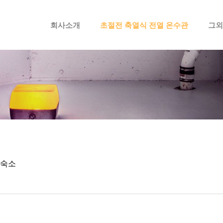
메뉴 건너뛰기
회사소개
초절전 축열식 전열 온수관
그외
 숙소