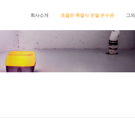
메뉴 건너뛰기
회사소개
초절전 축열식 전열 온수관
그외