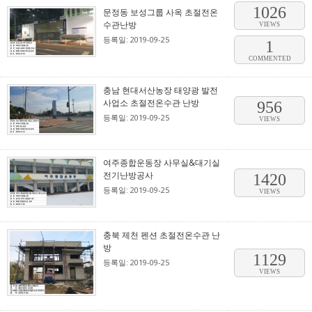
1026
문정동 보성그룹 사옥 초절전온
수관난방
VIEWS
등록일: 2019-09-25
1
COMMENTED
충남 현대서산농장 태양광 발전
사업소 초절전온수관 난방
956
등록일: 2019-09-25
VIEWS
여주종합운동장 사무실&대기실
전기난방공사
1420
등록일: 2019-09-25
VIEWS
충북 제천 펜션 초절전온수관 난
방
1129
등록일: 2019-09-25
VIEWS