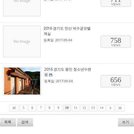
No Image
VIEWS
2016 경기도 안산 덕수궁모텔
객실
758
등록일: 2017-09-04
No Image
VIEWS
2016 경기도 용인 청소년수련
원
656
등록일: 2017-09-04
VIEWS
5
6
7
8
9
10
11
12
13
14
목록
검색
쓰기