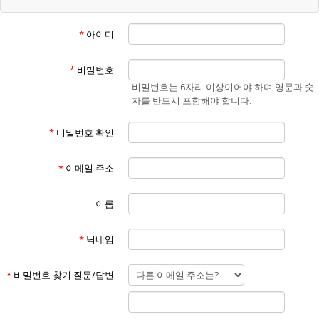
“회원”이라 함은 "홈페이지"에 개인정보를 제공하여 회원등록을 한 자로
서, "홈페이지"의 정보를 지속적으로 제공받으며 "홈페이지"가 제공하는
*
아이디
서비스를 계속적으로 이용할 수 있는 자를 말합니다.
④
“비회원”이라 함은 회원에 가입하지 않고 "홈페이지"가 제공하는 서비스
*
비밀번호
를 이용하는 자를 말합니다.
비밀번호는 6자리 이상이어야 하며 영문과 숫
⑤
자를 반드시 포함해야 합니다.
“게시물”이라 함은 회원이 홈페이지를 이용함에 있어서 홈페이지에 게시
한 부호,문자,음성,음향,화상,동영상 등의 정보 형태의 글,사진,동영상 및
*
비밀번호 확인
각종 파일과 링크 등을 의미합니다.
제3조 (약관의 효력 및 변경)
①
*
이메일 주소
본 약관은 "홈페이지"의 서비스 화면(www.에너맥스.com)에 게시하거나
이용자에게 공지함으로써 효력이 발생합니다.
②
이름
홈페이지는 불가피한 여건이나 사정이 있을 경우 약관을 변경할 수 있으
며 변경할 경우, 적용일자 및 개정사유를 명시하여 현행약관과 함께 "홈페
*
닉네임
이지"의 초기화면에 7일 이전부터 적용일자 전까지 공지합니다. 단, 회원
에게 불리한 약관의 개정인 경우에는 공지 외에 회사가 부여한 이메일 주
소로(회원이 "홈페이지"에 제출한 전자우편 주소) 개정약관을 발송하여
*
비밀번호 찾기 질문/답변
통지해야 합니다.
③
"홈페이지"가 전항에 따라 개정약관을 공지 또는 통지 하면서 회원에게 7