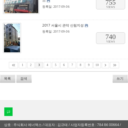
스
755
등록일: 2017-09-06
VIEWS
2017 서울시 관악 신림지성
등록일: 2017-09-06
740
VIEWS
1
2
3
4
5
6
7
8
9
10
목록
검색
쓰기
상호 : 주식회사 에너맥스 / 대표자 : 김규태 / 사업자등록번호 : 784 86 00664 /