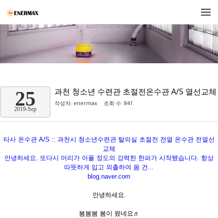
메뉴 건너뛰기
과천 청소년 수련관 초절전온수관 A/S 열선교체
25
작성자:
enermax
조회 수: 841
2019-Sep
타사 온수관 A/S :: 과천시 청소년수련관 탈의실 초절전 전열 온수관 전열선
교체
안녕하세요. 또다시 머리가 아플 정도의 강력한 한파가 시작됐습니다. 항상
따뜻하게 입고 외출하여 몸 건...
blog.naver.com
안녕하세요.
봄봄봄 봄이 왔네요♬