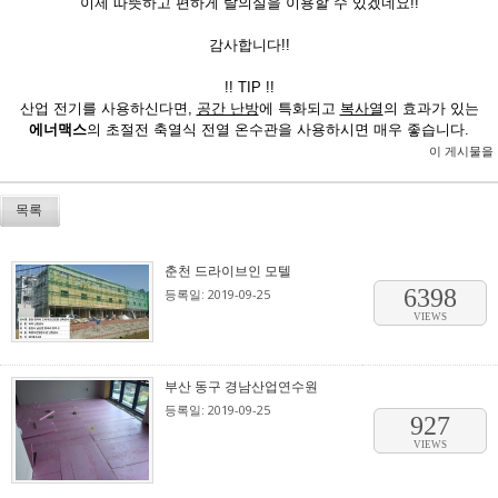
이제 따뜻하고 편하게 탈의실을 이용할 수 있겠네요!!
감사합니다!!
!! TIP !!
산업 전기를 사용하신다면,
공간 난방
에 특화되고
복사열
의 효과가 있는
에너맥스
의 초절전 축열식 전열 온수관을 사용하시면 매우 좋습니다.
이 게시물을
목록
춘천 드라이브인 모텔
6398
등록일: 2019-09-25
VIEWS
부산 동구 경남산업연수원
등록일: 2019-09-25
927
VIEWS