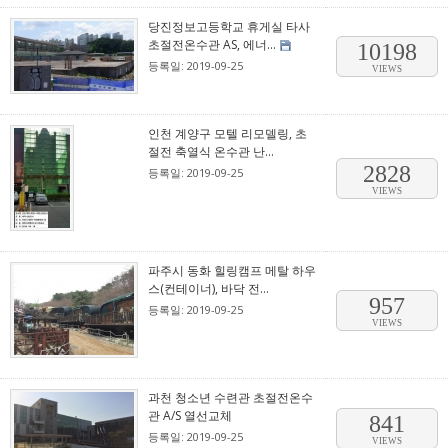
당진정보고등학교 휴게실 타사
초절전온수관 AS, 에너...
10198
등록일: 2019-09-25
VIEWS
인천 계양구 모텔 리모델링, 초
절전 축열식 온수관 난...
2828
등록일: 2019-09-25
VIEWS
파주시 동화 힐링캠프 메탈 하우
스(컨테이너), 바닥 전...
957
등록일: 2019-09-25
VIEWS
과천 청소년 수련관 초절전온수
관 A/S 열선교체
841
등록일: 2019-09-25
VIEWS