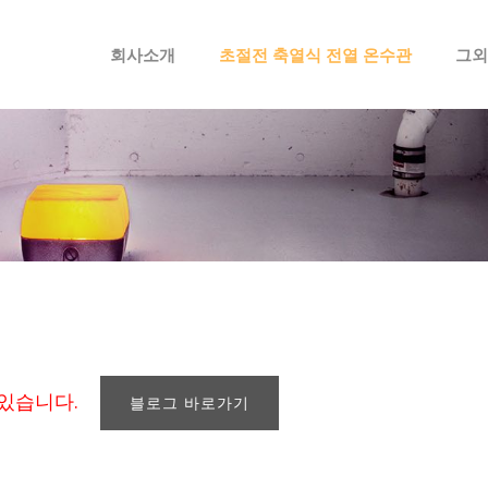
메뉴 건너뛰기
회사소개
초절전 축열식 전열 온수관
그외
 있습니다.
블로그 바로가기