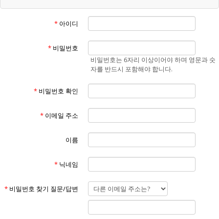
“회원”이라 함은 "홈페이지"에 개인정보를 제공하여 회원등록을 한 자로
서, "홈페이지"의 정보를 지속적으로 제공받으며 "홈페이지"가 제공하는
*
아이디
서비스를 계속적으로 이용할 수 있는 자를 말합니다.
④
“비회원”이라 함은 회원에 가입하지 않고 "홈페이지"가 제공하는 서비스
*
비밀번호
를 이용하는 자를 말합니다.
비밀번호는 6자리 이상이어야 하며 영문과 숫
⑤
자를 반드시 포함해야 합니다.
“게시물”이라 함은 회원이 홈페이지를 이용함에 있어서 홈페이지에 게시
한 부호,문자,음성,음향,화상,동영상 등의 정보 형태의 글,사진,동영상 및
*
비밀번호 확인
각종 파일과 링크 등을 의미합니다.
제3조 (약관의 효력 및 변경)
①
*
이메일 주소
본 약관은 "홈페이지"의 서비스 화면(www.에너맥스.com)에 게시하거나
이용자에게 공지함으로써 효력이 발생합니다.
②
이름
홈페이지는 불가피한 여건이나 사정이 있을 경우 약관을 변경할 수 있으
며 변경할 경우, 적용일자 및 개정사유를 명시하여 현행약관과 함께 "홈페
*
닉네임
이지"의 초기화면에 7일 이전부터 적용일자 전까지 공지합니다. 단, 회원
에게 불리한 약관의 개정인 경우에는 공지 외에 회사가 부여한 이메일 주
소로(회원이 "홈페이지"에 제출한 전자우편 주소) 개정약관을 발송하여
*
비밀번호 찾기 질문/답변
통지해야 합니다.
③
"홈페이지"가 전항에 따라 개정약관을 공지 또는 통지 하면서 회원에게 7