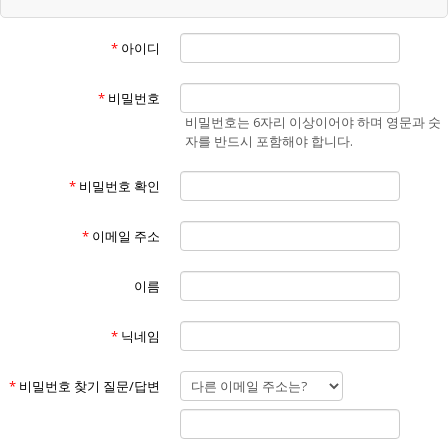
“회원”이라 함은 "홈페이지"에 개인정보를 제공하여 회원등록을 한 자로
서, "홈페이지"의 정보를 지속적으로 제공받으며 "홈페이지"가 제공하는
*
아이디
서비스를 계속적으로 이용할 수 있는 자를 말합니다.
④
“비회원”이라 함은 회원에 가입하지 않고 "홈페이지"가 제공하는 서비스
*
비밀번호
를 이용하는 자를 말합니다.
비밀번호는 6자리 이상이어야 하며 영문과 숫
⑤
자를 반드시 포함해야 합니다.
“게시물”이라 함은 회원이 홈페이지를 이용함에 있어서 홈페이지에 게시
한 부호,문자,음성,음향,화상,동영상 등의 정보 형태의 글,사진,동영상 및
*
비밀번호 확인
각종 파일과 링크 등을 의미합니다.
제3조 (약관의 효력 및 변경)
①
*
이메일 주소
본 약관은 "홈페이지"의 서비스 화면(www.에너맥스.com)에 게시하거나
이용자에게 공지함으로써 효력이 발생합니다.
②
이름
홈페이지는 불가피한 여건이나 사정이 있을 경우 약관을 변경할 수 있으
며 변경할 경우, 적용일자 및 개정사유를 명시하여 현행약관과 함께 "홈페
*
닉네임
이지"의 초기화면에 7일 이전부터 적용일자 전까지 공지합니다. 단, 회원
에게 불리한 약관의 개정인 경우에는 공지 외에 회사가 부여한 이메일 주
소로(회원이 "홈페이지"에 제출한 전자우편 주소) 개정약관을 발송하여
*
비밀번호 찾기 질문/답변
통지해야 합니다.
③
"홈페이지"가 전항에 따라 개정약관을 공지 또는 통지 하면서 회원에게 7