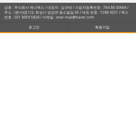
상호 : 주식회사 에너맥스 / 대표자 : 김규태 / 사업자등록번호 : 784 86 00664 /
주소 : (본사)경기도 화성시 양감면 용소말길 65 / 대표 번호 : 1588 9251 / 팩스
번호 : 031 8059 5828 / 이메일 : ener-max@naver.com
로그인
회원가입