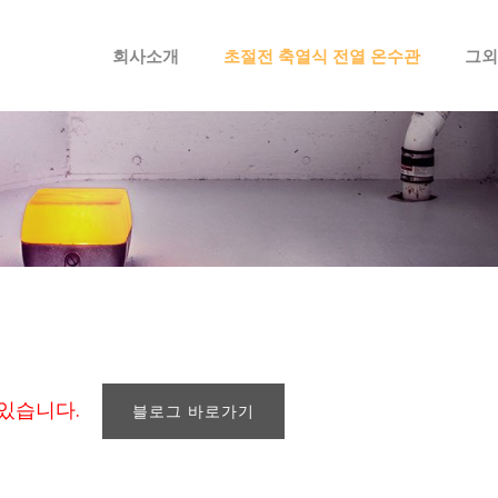
메뉴 건너뛰기
회사소개
초절전 축열식 전열 온수관
그외
 있습니다.
블로그 바로가기