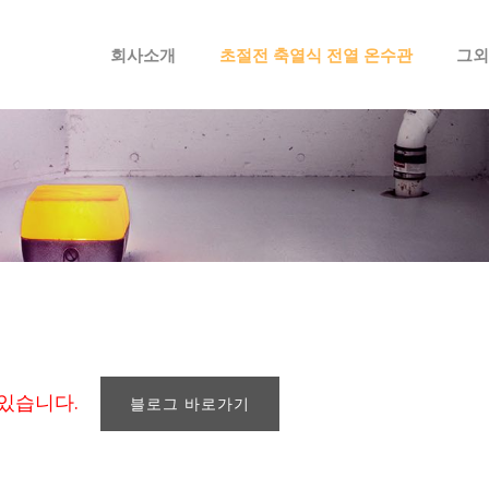
메뉴 건너뛰기
회사소개
초절전 축열식 전열 온수관
그외
 있습니다.
블로그 바로가기