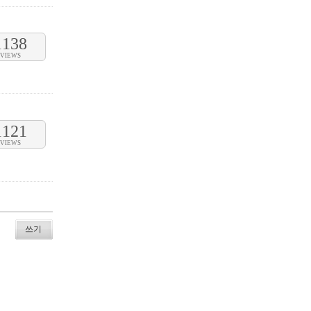
1138
VIEWS
1121
VIEWS
쓰기