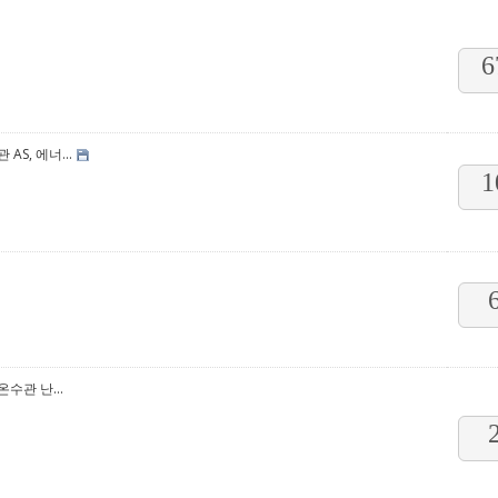
6
S, 에너...
1
수관 난...