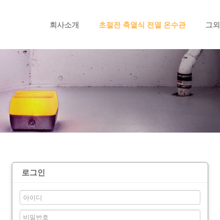
메뉴 건너뛰기
회사소개
초절전 축열식 전열 온수관
그외
로그인