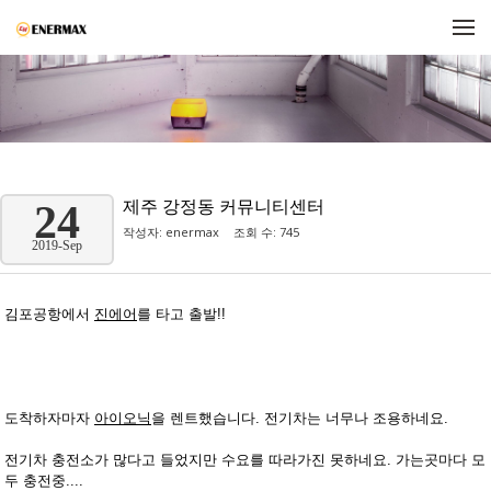
메뉴 건너뛰기
제주 강정동 커뮤니티센터
24
작성자:
enermax
조회 수: 745
2019-Sep
김포공항에서
진에어
를 타고 출발!!
도착하자마자
아이오닉
을 렌트했습니다. 전기차는 너무나 조용하네요.
전기차 충전소가 많다고 들었지만 수요를 따라가진 못하네요. 가는곳마다 모
두 충전중....