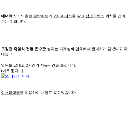
에너맥스
의 역할은
은박매트
와
와이어매시
를 깔고
점검구박스
위치를 잡아
주는 것입니다.
초절전 축열식 전열 온수관
설치는 기계설비 업체에서 완벽하게 끝냈다고 하
네요^^
업무를 끝내고 2시간의 자유시간을 즐깁니다.
(너무 짧다...)
이스타항공
을 이용하여 서울로 복귀했습니다.