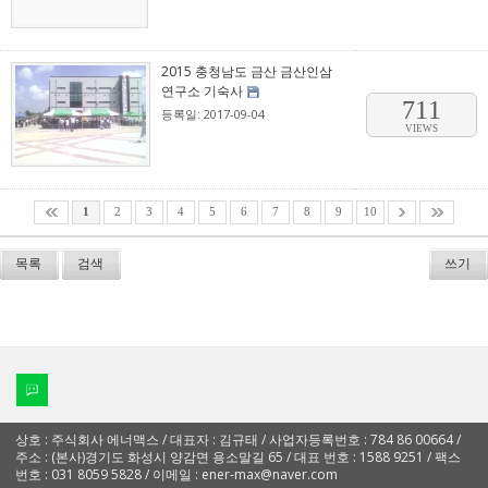
2015 충청남도 금산 금산인삼
연구소 기숙사
711
등록일: 2017-09-04
VIEWS
1
2
3
4
5
6
7
8
9
10
목록
검색
쓰기
상호 : 주식회사 에너맥스 / 대표자 : 김규태 / 사업자등록번호 : 784 86 00664 /
주소 : (본사)경기도 화성시 양감면 용소말길 65 / 대표 번호 : 1588 9251 / 팩스
번호 : 031 8059 5828 / 이메일 : ener-max@naver.com