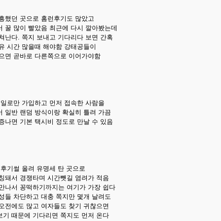
 흥했던 곳으로 홈런후기도 많았고
 꿀 많이 빨았음 최근에 다시 깔아봤는데
쳐난다. 쪽지 보내고 기다리다 보면 간혹
유 시간 많을때 해야함 강태공들이
받으면 곧바로 다른쪽으로 이어가야함
메일로만 가입하고 먼저 접속한 사람을
 일반 랜덤 방식이랑 확실히 틀려 가끔
증나면 기본 택시비 정도로 만날 수 있음
 후기썰 올려 유명세 탄 곳으로
칭돼서 경쟁타며 시간뺏길 염려가 적음
만나서 꽁떡하기까지는 여기가 가장 쉽다
성들 차단하고 대충 쪽지만 몇개 날려도
 오전에도 많고 여자들도 찾기 귀찮으면
기 때문에 기다리면 쪽지도 먼저 온다