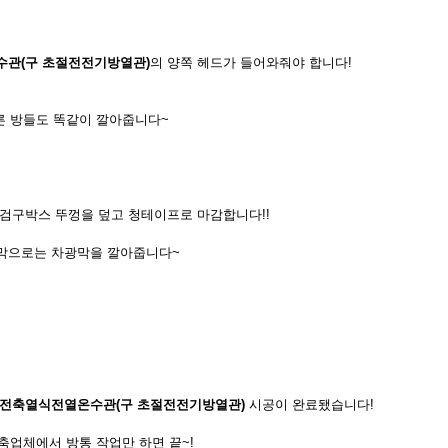
관(구 초절전전기방열관)
의 양쪽 헤드가 들어와줘야 합니다!
른 방들도 똑같이 깔아줍니다~
점검구박스 뚜껑을 덮고 청테이프로 마감합니다!!
막으로는 차광막을 깔아줍니다~
전축열식전열온수관(구 초절전전기방열관)
시공이 완료됐습니다!
축업체에서 방통 작업만 하면 끝~!