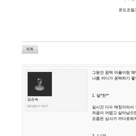
온도조절기
목록
그동안 꽁떡 어플이랑 채
나름 어디가 꽁떡하기 좋
1. 달*한**
김순숙
2023.06.11 18:17
실시간 다수 매칭이라서 
처음이 어렵고 살아남으
요즘은 심사가 까다로워
2. ㄷ단*