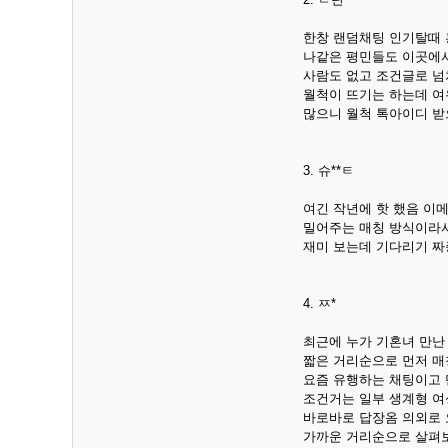
한창 랜덤채팅 인기탈때
나같은 평민들도 이곳에서
사람도 없고 조건글로 넘
월척이 뜨기는 하는데 여
많으니 월척 톡아이디 
3. 슈**ㅌ
여긴 작년에 핫 했음 이
밀어주는 매칭 방식이라서
재미 보는데 기다리기 짜
4. ㅉ*
최근에 누가 기혼녀 만난
짧은 거리순으로 먼저 매
요즘 유행하는 채팅이고 
조건거는 일부 생계형 여
바로바로 답장옴 의외로
가까운 거리순으로 살펴보