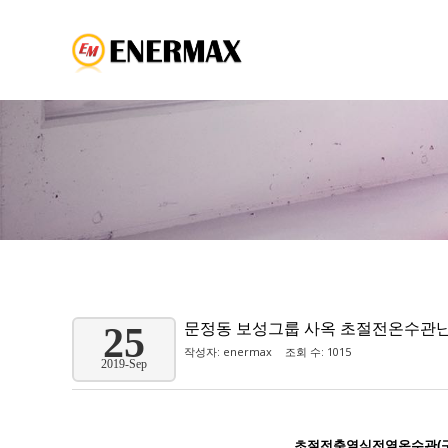
문정동 보성그룹 사옥 초절전온수관
25
작성자:
enermax
조회 수: 1015
2019-Sep
초절전축열식전열온수관(구