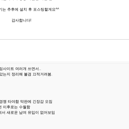
는 추후에 설치 후 포스팅할게요^^
감사합니다!
팅사이트 여러개 쓰면서..
았는지 정리해 볼겸 끄적거려봄.
경쟁 타야함 막판에 긴장감 오짐
면 이후로는 수월함
져서 새로운 남여 유입이 없어보임