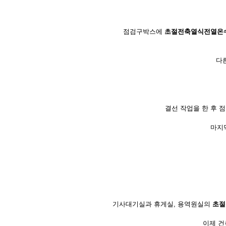
점검구박스에
초절전축열식전열온수
다
결선 작업을 한 후 
마지
기사대기실과 휴게실, 용역원실의
초절
이제 건