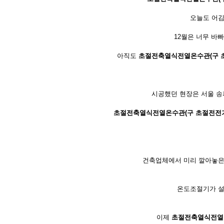
오늘도 어김
12월은 너무 바빠
아직도
초절전축열식전열온수관(구 
시공했던 현장은 서울 송
초절전축열식전열온수관(구 초절전전
건축업체에서 미리 깔아놓은
온도조절기가 설
이제
초절전축열식전열