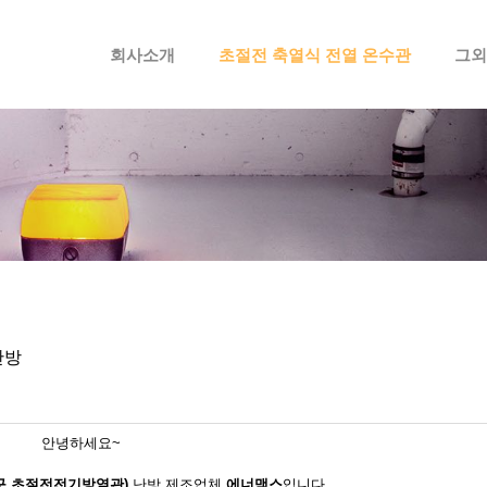
메뉴 건너뛰기
회사소개
초절전 축열식 전열 온수관
그외
난방
안녕하세요~
 초절전전기방열관)
난방 제조업체
에너맥스
입니다.