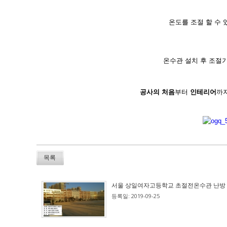
온도를 조절 할 수
온수관 설치 후 조절
공사의 처음
부터
인테리어
까
목록
서울 상일여자고등학교 초절전온수관 난방
등록일: 2019-09-25