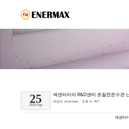
넥센타이어 R&D센터 초절전온수관 
25
작성자:
enermax
조회 수: 907
2019-Sep
넥센타