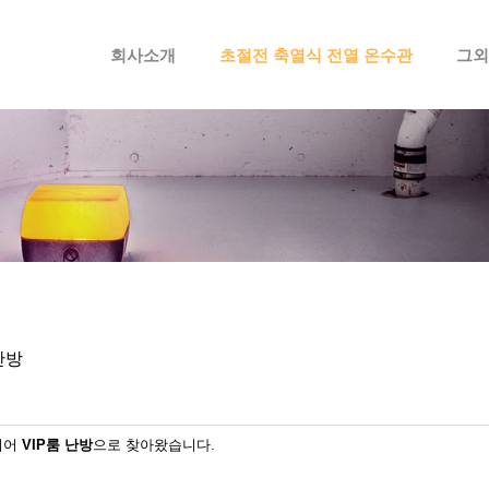
메뉴 건너뛰기
회사소개
초절전 축열식 전열 온수관
그외
난방
이어
VIP룸 난방
으로 찾아왔습니다.