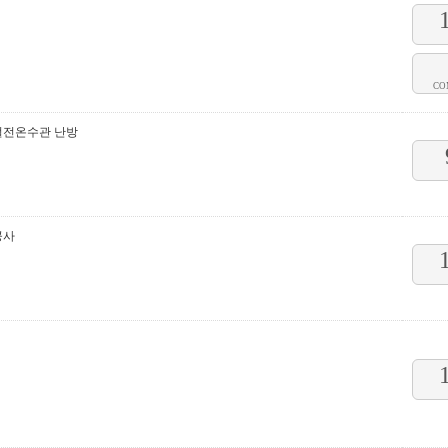
CO
절전온수관 난방
공사