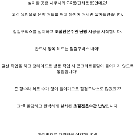
설치할 곳은 사우나와 GX룸(단체운동)인데요!
고객 요청으로 은박 매트를 빼고 와이어 매시만 깔아드렸습니다.
점검구박스를 설치하고
초절전온수관 난방
시공을 시작합니다.
반드시 양쪽 헤드는 점검구박스 내에!!
결선 작업을 하고 청테이프로 방통 작업 시 콘크리트몰탈이 들어가지 않도록
봉합합니다!!
큰 평수라 회로 수가 많이 들어가므로 점검구박스도 많겠죠??
크~!! 깔끔하고 완벽하게 설치된
초절전온수관 난방
입니다.
마지막으로 차광막을 설치합니다!!