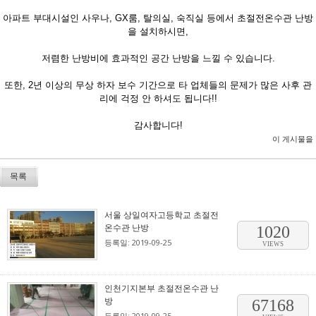
아파트 부대시설인 사우나, GX룸, 탈의실, 숙직실 등에서 초절전온수관 난방
을 설치하시면,
저렴한 난방비에 효과적인 공간 난방을 느낄 수 있습니다.
또한, 2년 이상의 무상 하자 보수 기간으로 타 업체들의 문제가 많은 사후 관
리에 걱정 안 하셔도 됩니다!!
감사합니다!
이 게시물을
목록
서울 상일여자고등학교 초절전
온수관 난방
1020
등록일: 2019-09-25
VIEWS
인천기지본부 초절전온수관 난
방
67168
등록일: 2019-09-25