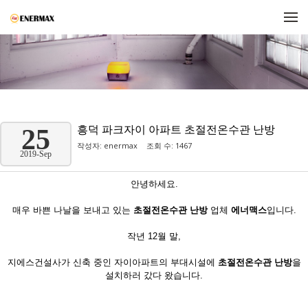
메뉴 건너뛰기
흥덕 파크자이 아파트 초절전온수관 난방
25
작성자:
enermax
조회 수: 1467
2019-Sep
안녕하세요.
매우 바쁜 나날을 보내고 있는
초절전온수관 난방
업체
에너맥스
입니다.
작년 12월 말,
지에스건설사가 신축 중인 자이아파트의 부대시설에
초절전온수관 난방
을
설치하러 갔다 왔습니다.