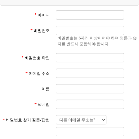
“회원”이라 함은 "홈페이지"에 개인정보를 제공하여 회원등록을 한 자로
서, "홈페이지"의 정보를 지속적으로 제공받으며 "홈페이지"가 제공하는
*
아이디
서비스를 계속적으로 이용할 수 있는 자를 말합니다.
④
“비회원”이라 함은 회원에 가입하지 않고 "홈페이지"가 제공하는 서비스
*
비밀번호
를 이용하는 자를 말합니다.
비밀번호는 6자리 이상이어야 하며 영문과 숫
⑤
자를 반드시 포함해야 합니다.
“게시물”이라 함은 회원이 홈페이지를 이용함에 있어서 홈페이지에 게시
한 부호,문자,음성,음향,화상,동영상 등의 정보 형태의 글,사진,동영상 및
*
비밀번호 확인
각종 파일과 링크 등을 의미합니다.
제3조 (약관의 효력 및 변경)
①
*
이메일 주소
본 약관은 "홈페이지"의 서비스 화면(www.에너맥스.com)에 게시하거나
이용자에게 공지함으로써 효력이 발생합니다.
②
이름
홈페이지는 불가피한 여건이나 사정이 있을 경우 약관을 변경할 수 있으
며 변경할 경우, 적용일자 및 개정사유를 명시하여 현행약관과 함께 "홈페
*
닉네임
이지"의 초기화면에 7일 이전부터 적용일자 전까지 공지합니다. 단, 회원
에게 불리한 약관의 개정인 경우에는 공지 외에 회사가 부여한 이메일 주
소로(회원이 "홈페이지"에 제출한 전자우편 주소) 개정약관을 발송하여
*
비밀번호 찾기 질문/답변
통지해야 합니다.
③
"홈페이지"가 전항에 따라 개정약관을 공지 또는 통지 하면서 회원에게 7