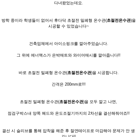
다녀왔었는데요.
방학 중이라 학생들이 없어서 후다닥 초절전 밀폐형 온수관(
초절전온수관
)을
시공할 수 있었습니다~
건축업체에서 아이소핑크를 깔아주었습니다.
그 위에 에너맥스가 은박매트와 와이어매시를 깔아줍니다!!
바로 초절전 밀폐형 온수관(
초절전온수관
)을 시공합니다.
간격은 200mm로!!!
초절전 밀폐형 온수관(
초절전온수관
)을 모두 깔고 나면,
점검구박스내 양쪽 헤드와 온도조절기까지의 2차선을 결선해줘야죠!!
결선 시 슬리브를 통해 압착을 해준 후 절연테이프로 마감해야 문제가 안 생
깁니다!!