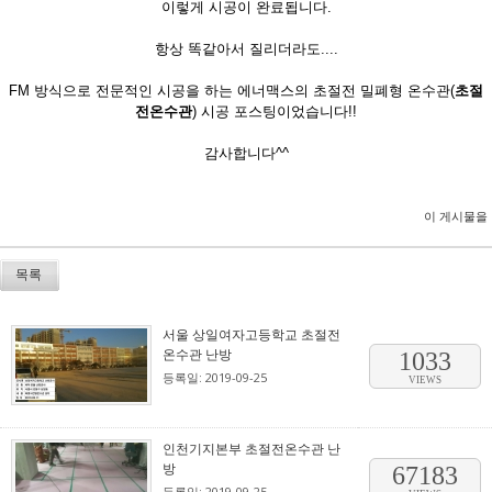
이렇게 시공이 완료됩니다.
항상 똑같아서 질리더라도....
FM 방식으로 전문적인 시공을 하는 에너맥스의 초절전 밀폐형 온수관(
초절
전온수관
) 시공 포스팅이었습니다!!
감사합니다^^
이 게시물을
목록
서울 상일여자고등학교 초절전
온수관 난방
1033
등록일: 2019-09-25
VIEWS
인천기지본부 초절전온수관 난
방
67183
등록일: 2019-09-25