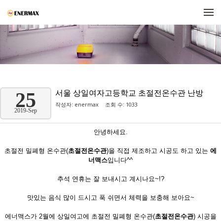
메뉴 건너뛰기
서울 상일여자고등학교 초절전온수관 난방
25
작성자:
enermax
조회 수: 1033
2019-Sep
안녕하세요.
초절전 밀폐형 온수관(
초절전온수관
)을 직접 제조하고 시공도 하고 있는
에
너맥스
입니다^^
추석 연휴는 잘 보내시고 계시나요~!?
맛있는 음식 많이 드시고 푹 쉬면서 체력을 보충해 보아요~
에너맥스가 2월에 상일여고에 초절전 밀폐형 온수관(
초절전온수관
) 시공을