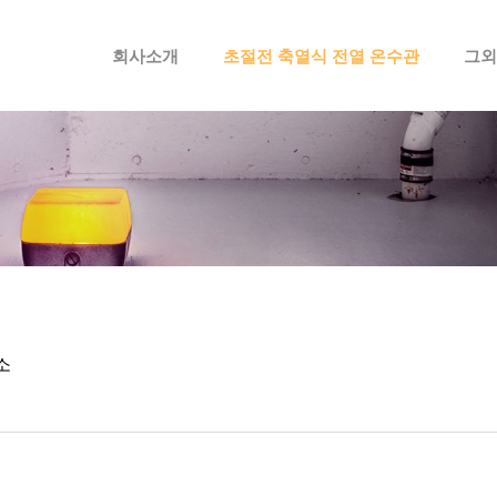
메뉴 건너뛰기
회사소개
초절전 축열식 전열 온수관
그외
소