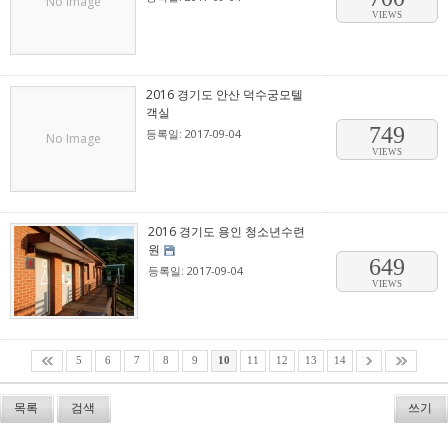
No Image
VIEWS
2016 경기도 안산 덕수궁모텔
객실
749
등록일: 2017-09-04
No Image
VIEWS
2016 경기도 용인 청소년수련
원
649
등록일: 2017-09-04
VIEWS
5
6
7
8
9
10
11
12
13
14
목록
검색
쓰기