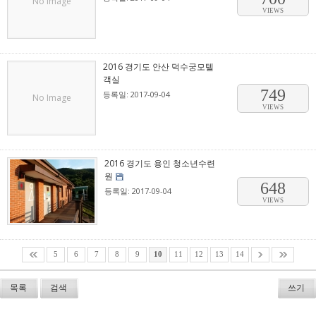
No Image
VIEWS
2016 경기도 안산 덕수궁모텔
객실
749
등록일: 2017-09-04
No Image
VIEWS
2016 경기도 용인 청소년수련
원
648
등록일: 2017-09-04
VIEWS
5
6
7
8
9
10
11
12
13
14
목록
검색
쓰기