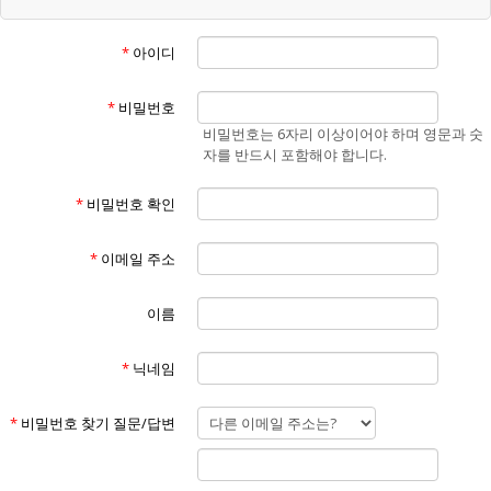
“회원”이라 함은 "홈페이지"에 개인정보를 제공하여 회원등록을 한 자로
서, "홈페이지"의 정보를 지속적으로 제공받으며 "홈페이지"가 제공하는
*
아이디
서비스를 계속적으로 이용할 수 있는 자를 말합니다.
④
“비회원”이라 함은 회원에 가입하지 않고 "홈페이지"가 제공하는 서비스
*
비밀번호
를 이용하는 자를 말합니다.
비밀번호는 6자리 이상이어야 하며 영문과 숫
⑤
자를 반드시 포함해야 합니다.
“게시물”이라 함은 회원이 홈페이지를 이용함에 있어서 홈페이지에 게시
한 부호,문자,음성,음향,화상,동영상 등의 정보 형태의 글,사진,동영상 및
*
비밀번호 확인
각종 파일과 링크 등을 의미합니다.
제3조 (약관의 효력 및 변경)
①
*
이메일 주소
본 약관은 "홈페이지"의 서비스 화면(www.에너맥스.com)에 게시하거나
이용자에게 공지함으로써 효력이 발생합니다.
②
이름
홈페이지는 불가피한 여건이나 사정이 있을 경우 약관을 변경할 수 있으
며 변경할 경우, 적용일자 및 개정사유를 명시하여 현행약관과 함께 "홈페
*
닉네임
이지"의 초기화면에 7일 이전부터 적용일자 전까지 공지합니다. 단, 회원
에게 불리한 약관의 개정인 경우에는 공지 외에 회사가 부여한 이메일 주
소로(회원이 "홈페이지"에 제출한 전자우편 주소) 개정약관을 발송하여
*
비밀번호 찾기 질문/답변
통지해야 합니다.
③
"홈페이지"가 전항에 따라 개정약관을 공지 또는 통지 하면서 회원에게 7