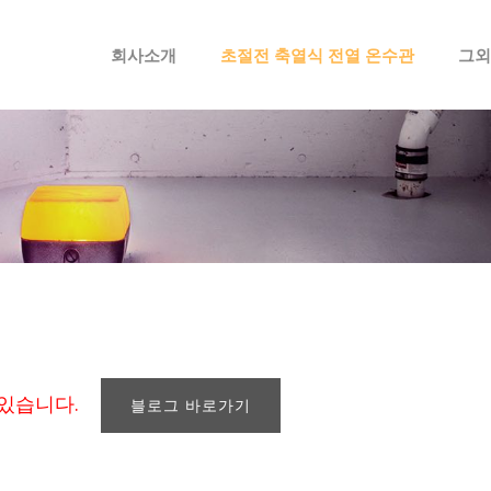
메뉴 건너뛰기
회사소개
초절전 축열식 전열 온수관
그외
 있습니다.
블로그 바로가기