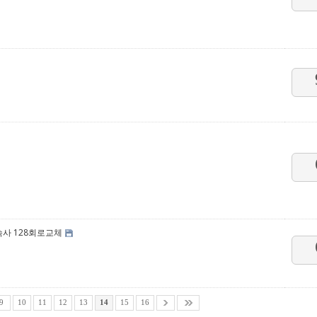
숙사 128회로교체
9
10
11
12
13
14
15
16