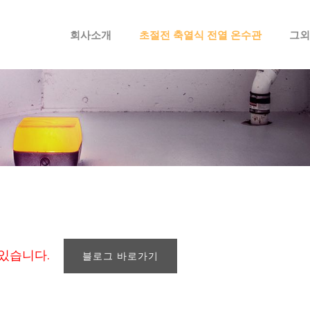
메뉴 건너뛰기
회사소개
초절전 축열식 전열 온수관
그외
 있습니다.
블로그 바로가기