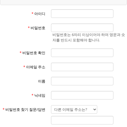
“회원”이라 함은 "홈페이지"에 개인정보를 제공하여 회원등록을 한 자로
서, "홈페이지"의 정보를 지속적으로 제공받으며 "홈페이지"가 제공하는
*
아이디
서비스를 계속적으로 이용할 수 있는 자를 말합니다.
④
“비회원”이라 함은 회원에 가입하지 않고 "홈페이지"가 제공하는 서비스
*
비밀번호
를 이용하는 자를 말합니다.
비밀번호는 6자리 이상이어야 하며 영문과 숫
⑤
자를 반드시 포함해야 합니다.
“게시물”이라 함은 회원이 홈페이지를 이용함에 있어서 홈페이지에 게시
한 부호,문자,음성,음향,화상,동영상 등의 정보 형태의 글,사진,동영상 및
*
비밀번호 확인
각종 파일과 링크 등을 의미합니다.
제3조 (약관의 효력 및 변경)
①
*
이메일 주소
본 약관은 "홈페이지"의 서비스 화면(www.에너맥스.com)에 게시하거나
이용자에게 공지함으로써 효력이 발생합니다.
②
이름
홈페이지는 불가피한 여건이나 사정이 있을 경우 약관을 변경할 수 있으
며 변경할 경우, 적용일자 및 개정사유를 명시하여 현행약관과 함께 "홈페
*
닉네임
이지"의 초기화면에 7일 이전부터 적용일자 전까지 공지합니다. 단, 회원
에게 불리한 약관의 개정인 경우에는 공지 외에 회사가 부여한 이메일 주
소로(회원이 "홈페이지"에 제출한 전자우편 주소) 개정약관을 발송하여
*
비밀번호 찾기 질문/답변
통지해야 합니다.
③
"홈페이지"가 전항에 따라 개정약관을 공지 또는 통지 하면서 회원에게 7