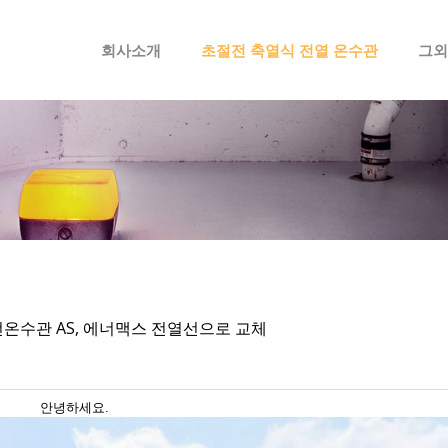
메뉴 건너뛰기
회사소개
초절전 축열식 전열 온수관
그외
온수관 AS, 에너맥스 전열선으로 교체
안녕하세요.