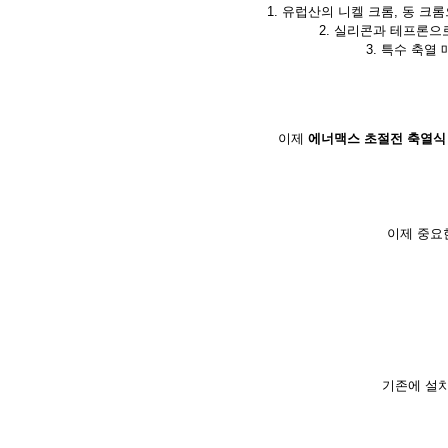
1. 유럽산의 니켈 크롬, 동 크
2. 실리콘과 테프론으
3. 특수 축
이제
에너맥스
초절전 축열식
이제 중요
기존에 설