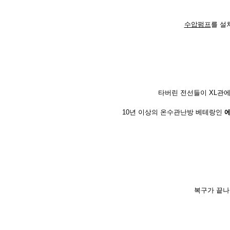
수압펌프
를 설
타버린 전선들이 XL관에
10년 이상의 온수관난방 베테랑인
복구가 끝나