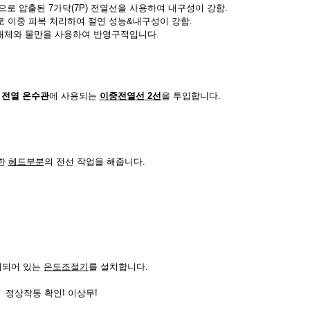
롬으로 압출된 7가닥(7P) 전열선을 사용하여 내구성이 강함.
로 이중 피복 처리하여 절연 성능&내구성이 강함.
열 매체와 물만을 사용하여 반영구적입니다.
 전열 온수관
에 사용되는
이중전열
선
2선
을 투입합니다.
한
헤드부분
의 전선 작업을 해줍니다.
치되어 있는
온도조절기
를 설치합니다.
정상작동 확인! 이상무!