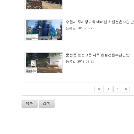
수원시 주사랑교회 예배실 초절전온수관 
등록일: 2019-09-25
문정동 보성그룹 사옥 초절전온수관난방
등록일: 2019-09-25
7
8
목록
검색