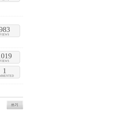
983
VIEWS
1019
VIEWS
1
MMENTED
쓰기