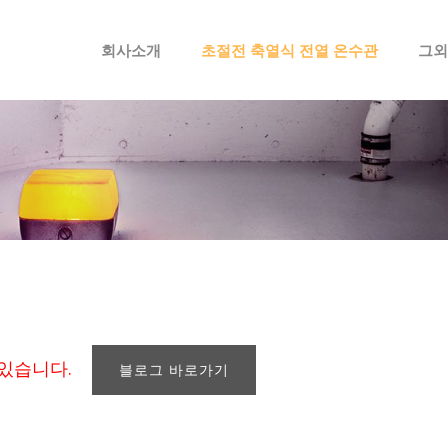
메뉴 건너뛰기
회사소개
초절전 축열식 전열 온수관
그외
 있습니다.
블로그 바로가기