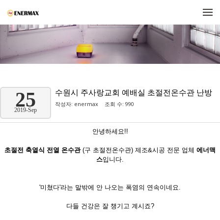
메뉴 건너뛰기
수원시 주사랑교회 예배실 초절전온수관 난방
25
작성자:
enermax
조회 수: 990
2019-Sep
안녕하세요!!
초절전 축열식 전열 온수관
(구 초절전온수관) 제조&시공 전문 업체
에너맥
스
입니다.
'미쳤다'라는 말밖에 안 나오는 폭염의 연속이네요.
다들 건강은 잘 챙기고 계시죠?