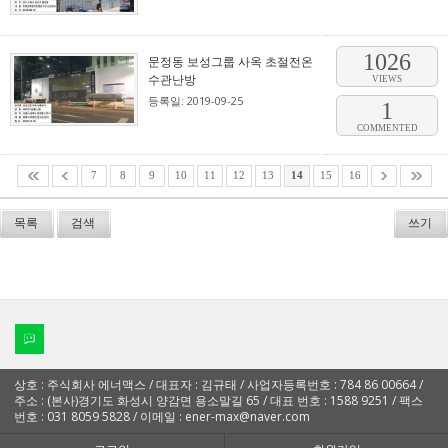
1026
문정동 보성그룹 사옥 초절전온
수관난방
VIEWS
등록일: 2019-09-25
1
COMMENTED
7
8
9
10
11
12
13
14
15
16
목록
검색
쓰기
상호 : 주식회사 에너맥스 / 대표자 : 김규태 / 사업자등록번호 : 784 86 00664 /
주소 : (본사)경기도 화성시 양감면 용소말길 65 / 대표 번호 : 1588 9251 / 팩스
번호 : 031 8059 5828 / 이메일 : ener-max@naver.com