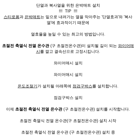
단열과 복사열을 위한 은박매트 설치
!!! TIP !!!
스티로폼
과
은박매트
는 밑으로 내려가는 열을 막아주는 '단열효과'와 '복사
열'에 효과적이기 때문에
열효율을 높일 수 있는 최고의 방법입니다.
초절전 축열식 전열 온수관
(구 초절전온수관)이 설치될 길이 되는
와이어매
시
를 깔고 결속선으로 고정시킵니다.
와이어매시 설치
와이어매시 설치
온도조절기
가 설치될 아래쪽에
점검구박스
를 설치합니다.
점검구박스 설치
이제
초절전 축열식 전열 온수관
(구 초절전온수관) 설치를 시작합니다.
초절전 축열식 전열 온수관(구 초절전온수관) 설치 시작
초절전 축열식 전열 온수관 (구 초절전온수관) 설치 중