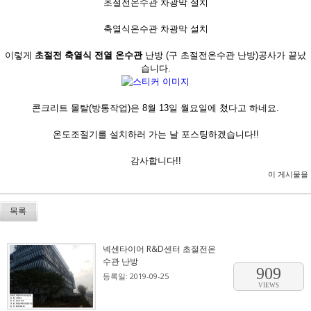
초절전온수관 차광막 설치
축열식온수관 차광막 설치
이렇게
초절전 축열식 전열 온
수
관
난방 (구 초절전온수관 난방)공사가 끝났
습니다.
콘크리트 몰탈(방통작업)은 8월 13일 월요일에 쳤다고 하네요.
온도조절기를 설치하러 가는 날 포스팅하겠습니다!!
감사합니다!!
이 게시물을
목록
넥센타이어 R&D센터 초절전온
수관 난방
909
등록일: 2019-09-25
VIEWS