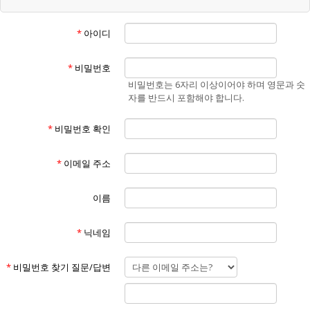
“회원”이라 함은 "홈페이지"에 개인정보를 제공하여 회원등록을 한 자로
서, "홈페이지"의 정보를 지속적으로 제공받으며 "홈페이지"가 제공하는
*
아이디
서비스를 계속적으로 이용할 수 있는 자를 말합니다.
④
“비회원”이라 함은 회원에 가입하지 않고 "홈페이지"가 제공하는 서비스
*
비밀번호
를 이용하는 자를 말합니다.
비밀번호는 6자리 이상이어야 하며 영문과 숫
⑤
자를 반드시 포함해야 합니다.
“게시물”이라 함은 회원이 홈페이지를 이용함에 있어서 홈페이지에 게시
한 부호,문자,음성,음향,화상,동영상 등의 정보 형태의 글,사진,동영상 및
*
비밀번호 확인
각종 파일과 링크 등을 의미합니다.
제3조 (약관의 효력 및 변경)
①
*
이메일 주소
본 약관은 "홈페이지"의 서비스 화면(www.에너맥스.com)에 게시하거나
이용자에게 공지함으로써 효력이 발생합니다.
②
이름
홈페이지는 불가피한 여건이나 사정이 있을 경우 약관을 변경할 수 있으
며 변경할 경우, 적용일자 및 개정사유를 명시하여 현행약관과 함께 "홈페
*
닉네임
이지"의 초기화면에 7일 이전부터 적용일자 전까지 공지합니다. 단, 회원
에게 불리한 약관의 개정인 경우에는 공지 외에 회사가 부여한 이메일 주
소로(회원이 "홈페이지"에 제출한 전자우편 주소) 개정약관을 발송하여
*
비밀번호 찾기 질문/답변
통지해야 합니다.
③
"홈페이지"가 전항에 따라 개정약관을 공지 또는 통지 하면서 회원에게 7