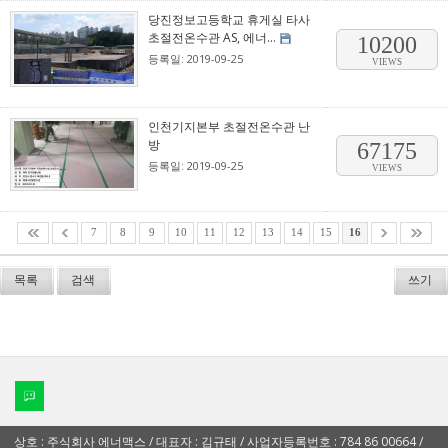
당진정보고등학교 휴게실 타사
초절전온수관 AS, 에너...
10200
등록일: 2019-09-25
VIEWS
인천기지본부 초절전온수관 난
방
67175
등록일: 2019-09-25
VIEWS
7
8
9
10
11
12
13
14
15
16
목록
검색
쓰기
상호 : 주식회사 에너맥스 / 대표자 : 김규태 / 사업자등록번호 : 784 86 00664 /