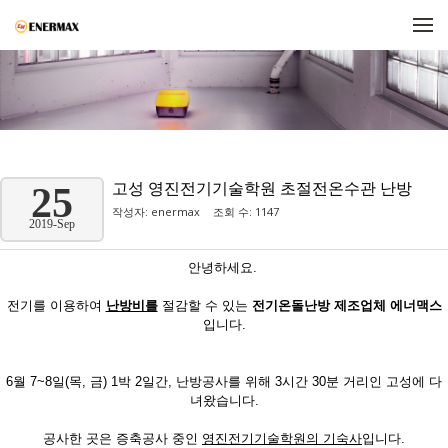
메뉴 건너뛰기
고성 영진전기기술학원 초절전온수관 난방
25
작성자:
enermax
조회 수: 1147
2019-Sep
안녕하세요.
전기를 이용하여
난방비를
절감할 수 있는
전기온돌난방 제조업체
에너맥스
입니다.
6월 7~8일(목, 금) 1박 2일간, 난방공사를 위해 3시간 30분 거리인 고성에 다
녀왔습니다.
공사한 곳은 증축공사 중인
영진전기기술학원의 기숙사
입니다.