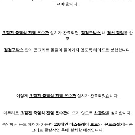
셔야 합니다.
초절전 축열식 전열 온수관
설치가 완료되면,
점검구박스
내
결선 작업
을 한
후
점검구박스
안에 콘크리트 몰탈이 들어가지 않도록 테이프로 봉합합니다.
이렇게
초절전 축열식 전열 온수관
설치가 완료되었습니다.
마무리로
초절전 축열식 전열
온수관
이 뜨지 않도록
차광막
을 설치합니다.
중앙에서 온도 제어가 가능한
128메인
디스플레이 보드
와
온도조절기
는 콘
크리트 몰탈작업 후에 설치할 예정입니다.