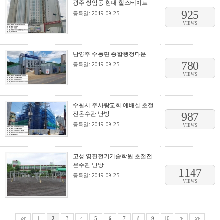
광주 쌍암동 현대 힐스테이트
925
등록일: 2019-09-25
VIEWS
남양주 수동면 종합행정타운
780
등록일: 2019-09-25
VIEWS
수원시 주사랑교회 예배실 초절
전온수관 난방
987
등록일: 2019-09-25
VIEWS
고성 영진전기기술학원 초절전
온수관 난방
1147
등록일: 2019-09-25
VIEWS
1
2
3
4
5
6
7
8
9
10