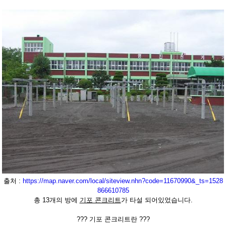
출처 :
https://map.naver.com/local/siteview.nhn?code=11670990&_ts=1528
866610785
총 13개의 방에
기포 콘크리트
가 타설 되어있었습니다.
??? 기포 콘크리트란 ???