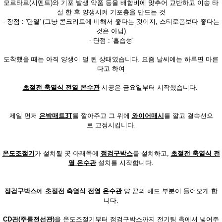
모르타르(시멘트)와 기포 발생 약품 등을 배합비에 맞추어 교반하고 이송 타
설 한 후 양생시켜 기포층을 만드는 것
- 장점 : '단열' (그냥 콘크리트에 비해서 좋다는 것이지, 스티로폼보다 좋다는
것은 아님)
- 단점 : '흡습성'
도착했을 때는 아직 양생이 덜 된 상태였습니다. 요즘 날씨에는 하루면 마른
다고 하여
초절전 축열식 전열 온수관
시공은 금요일부터 시작했습니다.
제일 먼저
은박매트3T
를 깔아주고 그 위에
와이어매시
를 깔고 결속선으
로 고정시킵니다.
온도조절기
가 설치될 곳 아래쪽에
점검구박스
를 설치하고,
초절전 축열식 전
열 온수관
설치를 시작합니다.
점검구박스
에
초절전 축열식 전열 온수관
양 끝의 헤드 부분이 들어오게 합
니다.
CD관(주름전선관)
을 온도조절기부터 점검구박스까지 전기팀 측에서 넣어주