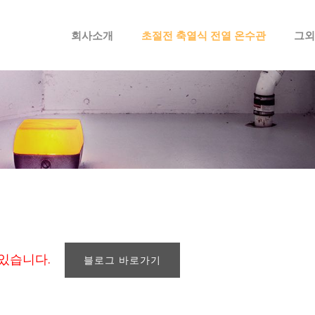
메뉴 건너뛰기
회사소개
초절전 축열식 전열 온수관
그외
 있습니다.
블로그 바로가기