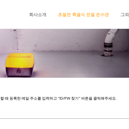
메뉴 건너뛰기
회사소개
초절전 축열식 전열 온수관
그외
때 등록한 메일 주소를 입력하고 "ID/PW 찾기" 버튼을 클릭해주세요.