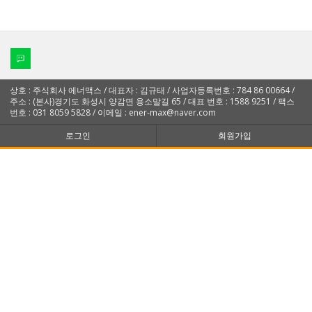
상호 : 주식회사 에너맥스 / 대표자 : 김규태 / 사업자등록번호 : 784 86 00664 /
주소 : (본사)경기도 화성시 양감면 용소말길 65 / 대표 번호 : 1588 9251 / 팩스
번호 : 031 8059 5828 / 이메일 : ener-max@naver.com
로그인
회원가입