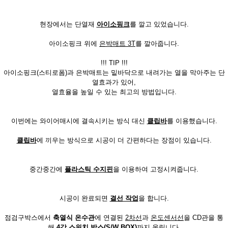
현장에서는 단열재
아이소핑크
를 깔고 있었습니다.
아이소핑크 위에
은박매트 3T
를 깔아줍니다.
!!! TIP !!!
아이소핑크(스티로폼)과 은박매트는 밑바닥으로 내려가는 열을 막아주는 단
열효과가 있어,
열효율을 높일 수 있는 최고의 방법입니다.
이번에는 와이어매시에 결속시키는 방식 대신
클립바
를 이용했습니다.
클립바
에 끼우는 방식으로 시공이 더 간편하다는 장점이 있습니다.
중간중간에
플라스틱
수지핀
을 이용하여 고정시켜줍니다.
시공이 완료되면
결선 작업
을 합니다.
점검구박스에서
축열식 온수관
에 연결된
2차
선
과
온도센서선
을 CD관을 통
해
4각 스위치 박스(S/W BOX)
까지 올립니다.