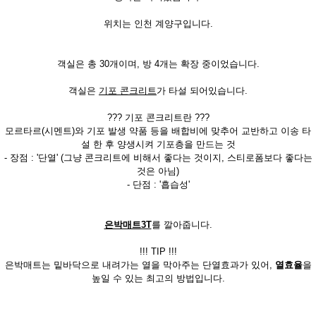
위치는 인천 계양구입니다.
객실은 총 30개이며, 방 4개는 확장 중이었습니다.
객실은
기포 콘크리트
가 타설 되어있습니다.
??? 기포 콘크리트란 ???
모르타르(시멘트)와 기포 발생 약품 등을 배합비에 맞추어 교반하고 이송 타
설 한 후 양생시켜 기포층을 만드는 것
- 장점 : '단열' (그냥 콘크리트에 비해서 좋다는 것이지, 스티로폼보다 좋다는
것은 아님)
- 단점 : '흡습성'
은박매트3T
를 깔아줍니다.
!!! TIP !!!
은박매트는 밑바닥으로 내려가는 열을 막아주는 단열효과가 있어,
열효율
을
높일 수 있는 최고의 방법입니다.