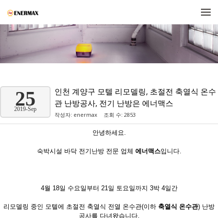
메뉴 건너뛰기
인천 계양구 모텔 리모델링, 초절전 축열식 온수
25
관 난방공사, 전기 난방은 에너맥스
2019-Sep
작성자:
enermax
조회 수: 2853
안녕하세요.
숙박시설 바닥 전기난방 전문 업체
에너맥스
입니다.
4월 18일 수요일부터 21일 토요일까지 3박 4일간
리모델링 중인 모텔에 초절전 축열식 전열 온수관(이하
축열식 온수관
) 난방
공사를 다녀왔습니다.