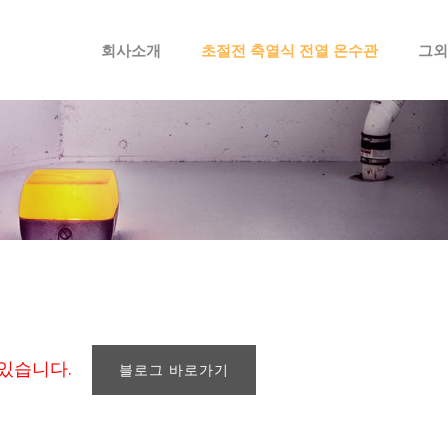
메뉴 건너뛰기
회사소개
초절전 축열식 전열 온수관
그외
 있습니다.
블로그 바로가기